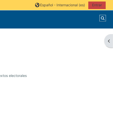
Español - Internacional ‎(es)‎
Entrar
Sele
Abr
extos electorales